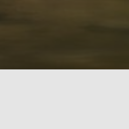
Почему "Дом Рыбака"?
Наш магазин в Борисове создан для тех, кто
относится к рыбалке серьёзно. Мы
специализируемся на рыболовных товарах —
от базовых снастей до профессионального