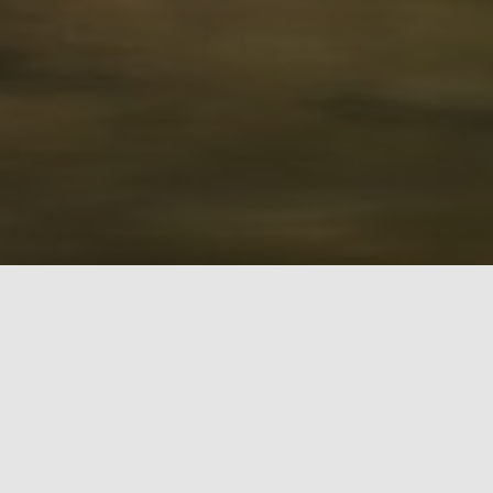
Почему "Дом Рыбака"?
Наш магазин в Борисове создан для тех, кто
относится к рыбалке серьёзно. Мы
специализируемся на рыболовных товарах —
от базовых снастей до профессионального