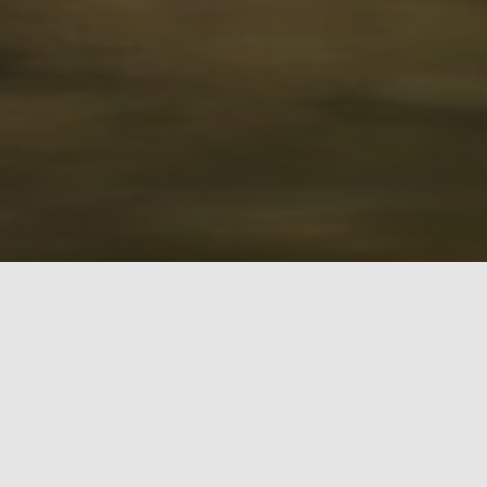
Почему "Дом Рыбака"?
Наш магазин в Борисове создан для тех, кто
относится к рыбалке серьёзно. Мы
специализируемся на рыболовных товарах —
от базовых снастей до профессионального